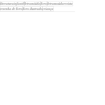
literaturainfantil
letramiúda
livro
letramoúdarevista
resenha de livro
livro ilustrado
criança
Ver tudo
Posts recentes