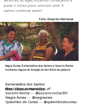
alicerces, as vigas. Estamos começando a
puxar o nosso povo, uma por uma. E
vamos continuar assim.”
Foto: Eduardo Mendoza
Negra Áurea, Esmeraldina dos Santos e Socorro Rocha:
mulheres negras do Amapá, do território da palavra.
Esmeraldina dos Santos
@escritora_esmeraldina_of
Foto: Eduardo Mendoza
Socorro Rocha
—
@socorro.rocha.351
Negra Áurea
—
@negraurea
Quilombo do Curiaú
—
@quilombodocuriau