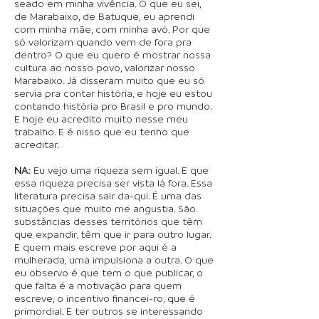
seado em minha vivência. O que eu sei,
de Marabaixo, de Batuque, eu aprendi
com minha mãe, com minha avó. Por que
só valorizam quando vem de fora pra
dentro? O que eu quero é mostrar nossa
cultura ao nosso povo, valorizar nosso
Marabaixo. Já disseram muito que eu só
servia pra contar história, e hoje eu estou
contando história pro Brasil e pro mundo.
E hoje eu acredito muito nesse meu
trabalho. E é nisso que eu tenho que
acreditar.
NA:
Eu vejo uma riqueza sem igual. E que
essa riqueza precisa ser vista lá fora. Essa
literatura precisa sair da-qui. É uma das
situações que muito me angustia. São
substâncias desses territórios que têm
que expandir, têm que ir para outro lugar.
E quem mais escreve por aqui é a
mulherada, uma impulsiona a outra. O que
eu observo é que tem o que publicar, o
que falta é a motivação para quem
escreve, o incentivo financei-ro, que é
primordial. E ter outros se interessando