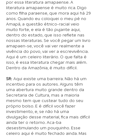
por essa literatura amapaense. A
literatura amapaense é muito rica. Digo
como filha paraense, que mora aqui há 29
anos. Quando eu coloquei o meu pé no
Amapá, a questão étnico-racial veio
muito forte, e ela é tão pujante aqui,
dentro do estado, que isso reflete nas
nossas literaturas. Se você pegar um livro
amapaen-se, você vai ver realmente a
vivência do povo, vai ver a escrevivência.
Aqui é um celeiro literário. O que falta é
isso, é essa literatura chegar mais além.
Dentro da Amazônia, é muito difícil.
SR:
Aqui existe uma barreira. Não há um
incentivo para os autores. Alguns têm
uma abertura muito grande dentro da
Secretaria de Cultura, mas a maioria
mesmo tem que custear tudo do seu
próprio bolso. E é difícil você fazer
investimento, e, se não há uma
divulgação desse material, fica mais difícil
ainda ter o retorno. Aca-ba
desestimulando um pouquinho. Esse
celeiro aqui é muito fechado ainda. Mas