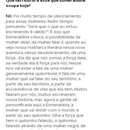
Que território é esse que Esmeraldina
ocupa hoje?
NA:
Foi muito tempo de silenciamento
para essas mulheres. Muito tempo
pensando: “Será que o que eu estou
escrevendo é válido?”. É isso que
Esmeraldina coloca, a possibilidade da
mulher dizer, da mulher falar. E quando eu
vejo nossa matriarca literária nessa nova
aventura, nesse desdobramento, dá uma
força… Ela diz que nós somos a força dela,
na verdade ela é força para nós. Nesse
livro vai estar a fala de uma mulher
genuinamente quilombola. A fala de uma
mulher que vai falar do seu território, a
partir de seu território, a partir da
escrevivência de vida que ela tem. Muitos
falaram por nós, muitos escreveram
nossa história, mas agora a gente vê
personificada aqui a Esmeraldina, a
mulher que vai dividir com o mundo a
partir do seu quilombo. Olha a força que
tem o quilombo falando,
o quilombo
falando através de uma mulher negra, de