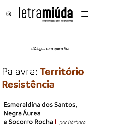
papo
reto
diálogos com quem faz
Palavra:
Território
Resistência
Esmeraldina dos Santos,
Negra Áurea
e Socorro Rocha
I
por Bárbara