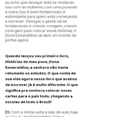
eu acho que devagar está se mudando
isso com as mulheres, com uma puxando
a outra. Isso é bem fortalecedor, é
estimulante para quem está começando
a escrever. Devagar, a gente vai se
fortalecendo e criando coragem, criando
cora-gem para colocar essas histórias. A
Dona Esmeraldina vai abrir um monte de
portas agora.
Quando lançou seu primeiro livro,
Histórias do meu povo, Dona
Esmeraldina, a senhora não havia
retomado os estudos. O que conta da
sua vida agora nesse livro que acabou
de escrever já é muito diferente. O que
significa pra senhora colocar essas
cartas para o país todo, chegando a
escolas de todo o Brasil?
ES:
Com a minha volta à sala de aula, hoje
eu sou ou-tra Esmeraldina. Com a