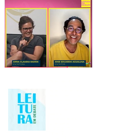
Abaixo você lê uma
parte da conversa com
Agualusa e, em breve, a
gente volta aqui com
um papo reto com a
Eliana Yunes também.
O programa ficou
gravado.
Quem quiser assistir,
basta acessar
o canal do YT DA
BIBLIOTECA
NACIONAL