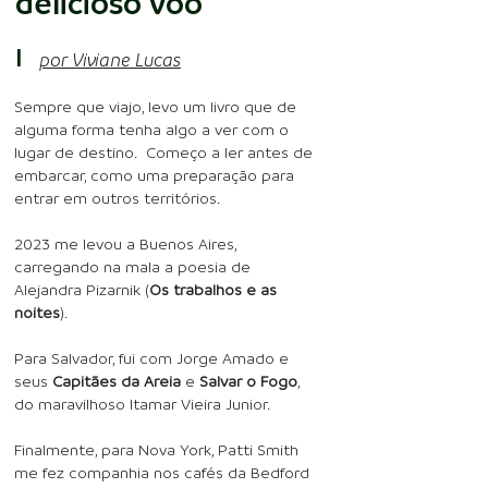
delicioso voo
I
po
r V
iv
iane Lucas
Sempre que viajo, levo um livro que de
alguma forma tenha algo a ver com o
lugar de destino. Começo a ler antes de
embarcar, como uma preparação para
entrar em outros territórios.
2023 me levou a Buenos Aires,
carregando na mala a poesia de
Alejandra Pizarnik (
Os trabalhos e as
noites
).
Para Salvador, fui com Jorge Amado e
seus
Capitães da Areia
e
Salvar o Fogo
,
do maravilhoso Itamar Vieira Junior.
Finalmente, para Nova York, Patti Smith
me fez companhia nos cafés da Bedford