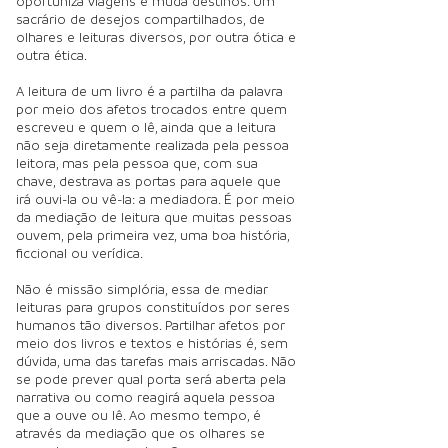
oportuniza viagens e muda destinos. Um
sacrário de desejos compartilhados, de
olhares e leituras diversos, por outra ótica e
outra ética.
A leitura de um livro é a partilha da palavra
por meio dos afetos trocados entre quem
escreveu e quem o lê, ainda que a leitura
não seja diretamente realizada pela pessoa
leitora, mas pela pessoa que, com sua
chave, destrava as portas para aquele que
irá ouvi-la ou vê-la: a mediadora. É por meio
da mediação de leitura que muitas pessoas
ouvem, pela primeira vez, uma boa história,
ficcional ou verídica.
Não é missão simplória, essa de mediar
leituras para grupos constituídos por seres
humanos tão diversos. Partilhar afetos por
meio dos livros e textos e histórias é, sem
dúvida, uma das tarefas mais arriscadas. Não
se pode prever qual porta será aberta pela
narrativa ou como reagirá aquela pessoa
que a ouve ou lê. Ao mesmo tempo, é
através da mediação que os olhares se