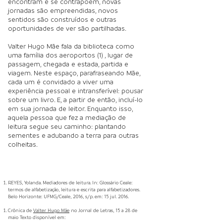
encontram e se contrapõem, novas
jornadas são empreendidas, novos
sentidos são construídos e outras
oportunidades de ver são partilhadas.
Valter Hugo Mãe fala da biblioteca como
uma família dos aeroportos (1) , lugar de
passagem, chegada e estada, partida e
viagem. Neste espaço, parafraseando Mãe,
cada um é convidado a viver uma
experiência pessoal e intransferível: pousar
sobre um livro. E, a partir de então, incluí-lo
em sua jornada de leitor. Enquanto isso,
aquela pessoa que fez a mediação de
leitura segue seu caminho: plantando
sementes e adubando a terra para outras
colheitas.
REYES, Yolanda. Mediadores de leitura. In: Glossário Ceale:
termos de alfabetização, leitura e escrita para alfabetizadores.
Belo Horizonte: UFMG/Ceale, 2016, s/p. em: 15 jul. 2016.
Crônica de
Valter Hugo Mãe
no Jornal de Letras, 15 a 28 de
maio Texto disponível em: