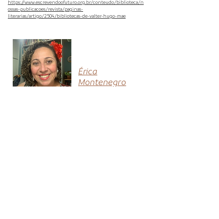
https://www.escrevendoofuturo.org.br/conteudo/biblioteca/n
ossas-publicacoes/revista/paginas-
literarias/artigo/2504/bibliotecas-de-valter-hugo-mae
Érica
Montenegro
de Mélo
Sou Pedagoga, Mestra em Linguagem e Especialista
em Literatura infantojuvenil. Escritora e consultora
literária, mediadora de leitura, contadora de
histórias e cordelista, vivo imersa na literatura.
Pesquiso as camadas da literatura e escrevi para as
infâncias em 8 livros e dezenas de folhetos de
cordel. Participei de coletâneas com poemas e
contos para públicos diversos. No
@encantodoconto discuto processos de formação
de leitores e compartilho a rotina de uma
biblioteca escolar no Recife.