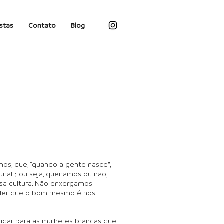
istas
Contato
Blog
os, que, “quando a gente nasce”,
ral”; ou seja, queiramos ou não,
sa cultura. Não enxergamos
nder que o bom mesmo é nos
lugar para as mulheres brancas que