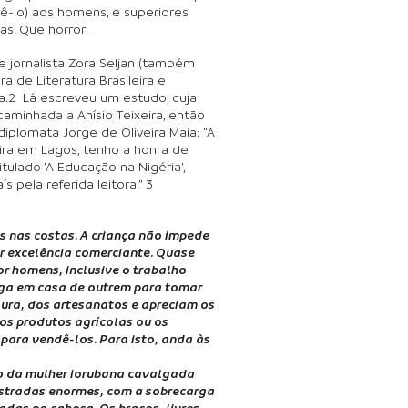
sê-lo) aos homens, e superiores
as. Que horror!
e jornalista Zora Seljan (também
a de Literatura Brasileira e
a.2 Lá escreveu um estudo, cuja
caminhada a Anís
io Teixeira, então
 diplomata Jorge de Oliveira Maia: “A
eira em Lagos, tenho a honra de
tulado ‘A Educação na Nigéria’,
 pela referida leitora.” 3
s nas costas. A criança não impede
or excelência comerciante. Quase
or homens, inclusive o trabalho
ga em casa de outrem para tomar
ura, dos artesanatos e apreciam os
 os produtos agrícolas ou os
 para vendê-los. Para isto, anda às
co da mulher iorubana cavalgada
s estradas enormes, com a sobrecarga
das na cabeça. Os braços, livres,