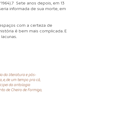
/1964).7 Sete anos depois, em 13
a seria informada de sua morte, em
 espaços com a certeza de
 história é bem mais complicada. E
lacunas.
a da literatura e pós-
o, e, de um tempo pra cá,
cipei da antologia
to de Cheiro de Formiga,