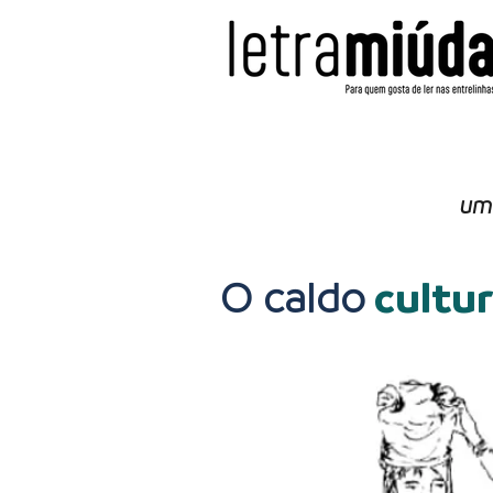
de fato
em fato
um
O caldo
cultur