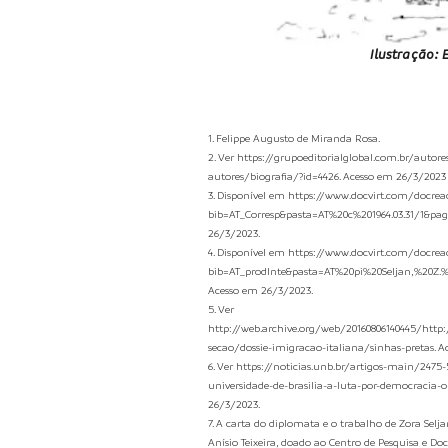
Ilustração: 
1. Felipp
e Augusto de Miranda Rosa
.
2. V
er
https://grupoeditorialglobal.com.br/autores
autores/biografia/?id=4426.
Acesso em 26/3/2023
3. Disponível em https://www.docvirt.com/docread
bib=AT_Corresp&pasta=AT%20c%201964.03.31/1&pagf
26/3/2023.
4. Disponível em https://www.docvirt.com/docread
bib=AT_prodInte&pasta=AT%20pi%20Seljan,%20Z.%20
Acesso em 26/3/2023.
5. Ver
http://web.archive.org/web/20160806140445/http:/
secao/dossie-imigracao-italiana/sinhas-pretas. A
6. Ver https://noticias.unb.br/artigos-main/2475
universidade-de-brasilia-a-luta-por-democracia-
26/3/2023.
7. A carta do diplomata e o trabalho de Zora Sel
Anísio Teixeira, doado ao Centro de Pesquisa e D