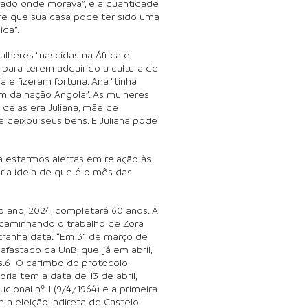
brado onde morava”, e a quantidade
re que sua casa pode ter sido uma
ida”.
ulheres “nascidas na África e
e para terem adquirido a cultura de
 e fizeram fortuna. Ana “tinha
m da nação Angola”. As mulheres
delas era Juliana, mãe de
ra deixou seus bens. E Juliana pode
 estarmos alertas em relação às
pria ideia de que é o mês das
o ano, 2024, completará 60 anos. A
ncaminhando o trabalho de Zora
estranha data: “Em 31 de março de
 afastado da UnB, que, já em abril,
des.6 O carimbo do protocolo
ria tem a data de 13 de abril,
cional nº 1 (9/4/1964) e a primeira
m a eleição indireta de Castelo