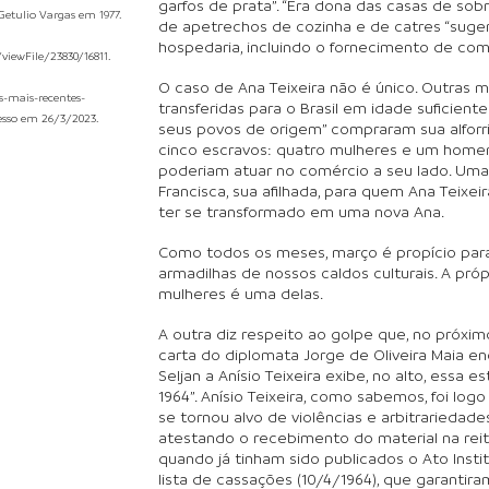
garfos de prata”. “Era dona das casas de so
etulio Vargas em 1977.
de apetrechos de cozinha e de catres “suge
hospedaria, incluindo o fornecimento de com
/viewFile/23830/16811.
O caso de Ana Teixeira não é único. Outras m
s-mais-recentes-
transferidas para o Brasil em idade suficient
esso em 26/3/2023.
seus povos de origem” compraram sua alforria
cinco escravos: quatro mulheres e um home
poderiam atuar no comércio a seu lado. Uma 
Francisca, sua afilhada, para quem Ana Teixei
ter se transformado em uma nova Ana.
Como todos os meses, março é propício para
armadilhas de nossos caldos culturais. A pró
mulheres é uma delas.
A outra diz respeito ao golpe que, no próxim
carta do diplomata Jorge de Oliveira Maia e
Seljan a Anísio Teixeira exibe, no alto, essa 
1964”. Anísio Teixeira, como sabemos, foi logo
se tornou alvo de violências e arbitrarieda
atestando o recebimento do material na reito
quando já tinham sido publicados o Ato Institu
lista de cassações (10/4/1964), que garantira