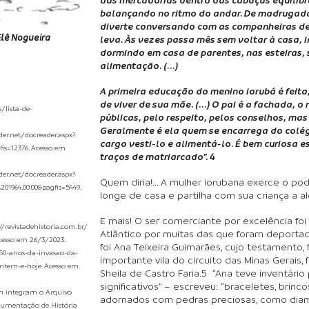
balançando no ritmo do andar. De madrugad
diverte conversando com as companheiras de 
Elê Nogueira
leva. Às vezes passa mês sem voltar à casa, 
dormindo em casa de parentes, nas esteiras,
alimentação. (...)
A primeira educação do menino iorubá é feita
de viver de sua mãe. (...) O pai é a fachada, 
/lista-de-
públicas, pelo respeito, pelos conselhos, ma
Geralmente é ela quem se encarrega do colég
er.net/docreader.aspx?
cargo vesti-lo e alimentá-lo. É bem curiosa 
is=12376. Acesso em
traços de matriarcado”. 4
er.net/docreader.aspx?
Quem diria!... A mulher iorubana exerce o p
1964.00.00&pagfis=5449.
longe de casa e partilha com sua criança a ale
E mais! O ser comerciante por excelência foi
/revistadehistoria.com.br/
Atlântico por muitas das que foram deporta
cesso em 26/3/2023.
foi Ana Teixeira Guimarães, cujo testamento,
-50-anos-da-invasao-da-
importante vila do circuito das Minas Gerais, 
ontem-e-hoje. Acesso em
Sheila de Castro Faria.5 “Ana teve inventári
significativos” – escreveu: “braceletes, brinc
jan integram o Arquivo
adornados com pedras preciosas, como diama
ocumentação de História