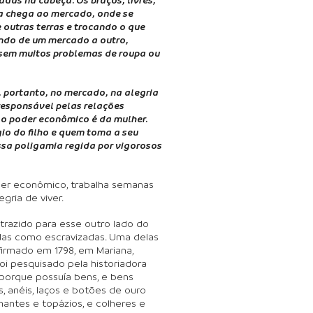
a chega ao mercado, onde se
outras terras e trocando o que
indo de um mercado a outro,
 sem muitos problemas de roupa ou
, portanto, no mercado, na alegria
o responsável pelas relações
s o poder econômico é da mulher.
io do filho e quem toma a seu
essa poligamia regida por vigorosos
oder econômico, trabalha semanas
gria de viver.
 trazido para esse outro lado do
das como escravizadas. Uma delas
 firmado em 1798, em Mariana,
foi pesquisado pela historiadora
o porque possuía bens, e bens
os, anéis, laços e botões de ouro
ntes e topázios, e colheres e