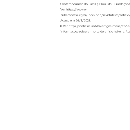
Contemporânea do Brasil (CPDOC) da Fundação G
Ver https://www.e-
publicacoes.uerj.br/index.php/revistateias/article
Acesso em 26/3/2023.
8. Ver https://noticias.unb.br/artigos-main/452-a
informacoes-sobre-a-morte-de-anisio-teixeira. Ac