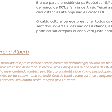
Branco para a presidência da República (11/4
de março de 1971, a família de Anísio Teixeir
circunstâncias até hoje não elucidadas.8
O caldo cultural parece preencher todos os
sentidos universais. Mas não nos iludamos; a
pode causar arrepios quando vem junto com 
erena Alberti
 historiadora e professora de história, mestre em antropologia, doutora em teori
tora em ensino de história. Já escrevi livros e artigos nas minhas áreas de estud
ho me encantando também pela literatura infantil e juvenil. Ano passado, parti
ntas portas cabem numa porta (Ed. Casa do Lobo) e estou curtindo o lançamen
 primeiro livro infantil, recém-lançado pela Ed. Patuá.