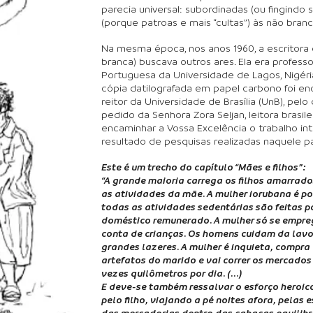
parecia universal: subordinadas (ou fingindo 
(porque patroas e mais “cultas”) às não branc
Na mesma época, nos anos 1960, a escritora 
branca) buscava outros ares. Ela era professor
Portuguesa da Universidade de Lagos, Nigéri
cópia datilografada em papel carbono foi en
reitor da Universidade de Brasília (UnB), pelo
pedido da Senhora Zora Seljan, leitora brasil
encaminhar a Vossa Excelência o trabalho inti
resultado de pesquisas realizadas naquele país
Este é um trecho do capítulo “Mães e filhos”:
“A grande maioria carrega os filhos amarrado
as atividades da mãe. A mulher iorubana é p
todas as atividades sedentárias são feitas p
doméstico remunerado. A mulher só se empre
conta de crianças. Os homens cuidam da lavo
grandes lazeres. A mulher é inquieta, compra
artefatos do marido e vai correr os mercados
vezes quilômetros por dia. (...)
E deve-se também ressalvar o esforço heroi
pelo filho, viajando a pé noites afora, pela
das mercadorias dentro das cabaças equilibra