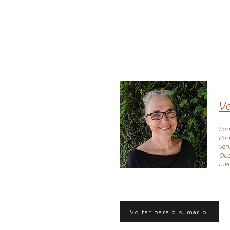
V
Sou
dou
ven
Qua
meu
Voltar para o sumário