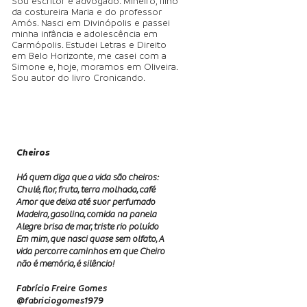
Sou escritor e advogado. Mineiro, ﬁlho
da costureira Maria e do professor
Amós. Nasci em Divinópolis e passei
minha infância e adolescência em
Carmópolis. Estudei Letras e Direito
em Belo Horizonte, me casei com a
Simone e, hoje, moramos em Oliveira.
Sou autor do livro Cronicando.
Cheiros
Há quem diga que a vida são cheiros:
Chulé, ﬂor, fruta, terra molhada, café
Amor que deixa até suor perfumado
Madeira, gasolina, comida na panela
Alegre brisa de mar, triste rio poluído
Em mim, que nasci quase sem olfato, A
vida percorre caminhos em que Cheiro
não é memória, é silêncio!
Fabrício Freire Gomes
@fabriciogomes1979