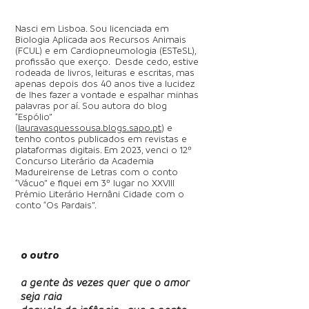
Nasci em Lisboa. Sou licenciada em
Biologia Aplicada aos Recursos Animais
(FCUL) e em Cardiopneumologia (ESTeSL),
profissão que exerço. Desde cedo, estive
rodeada de livros, leituras e escritas, mas
apenas depois dos 40 anos tive a lucidez
de lhes fazer a vontade e espalhar minhas
palavras por aí. Sou autora do blog
“Espólio”
(
lauravasquessousa.blogs.sapo.pt
) e
tenho contos publicados em revistas e
plataformas digitais. Em 2023, venci o 12º
Concurso Literário da Academia
Madureirense de Letras com o conto
“Vácuo” e fiquei em 3º lugar no XXVIII
Prémio Literário Hernâni Cidade com o
conto “Os Pardais”.
o outro
a gente às vezes quer que o amor
seja raia