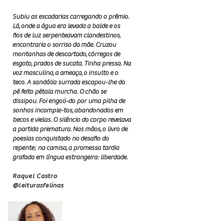
Subiu as escadarias carregando o prêmio.
Lá, onde a água era levada a balde e os
ﬁos de luz serpenteavam clandestinos,
encontraria o sorriso da mãe. Cruzou
montanhas de descartado, córregos de
esgoto, prados de sucata. Tinha pressa. Na
voz masculina, a ameaça, o insulto e o
teco. A sandália surrada escapou-lhe do
pé feito pétala murcha. O chão se
dissipou. Foi engoli-do por uma pilha de
sonhos incomple-tos, abandonados em
becos e vielas. O silêncio do corpo revelava
a partida prematura. Nas mãos, o livro de
poesias conquistado no desaﬁo do
repente; na camisa, a promessa tardia
grafada em língua estrangeira: liberdade.
Raquel Castro
@leiturasfelinas