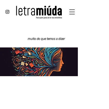
prosa
e
muito do que temos a dizer
verso
Esse é nosso espaço dedicado aos textos
literários. Nesta terceira edição, a proposta
lançada foi novamente a de explorar os
sentidos nos textos curtos. Já ouviu falar
em microliteratura?
Apresentar narrativas completas em