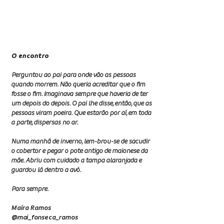
poucas palavras é um grande desafio .
Nossos convidados esbanjam talento em
Prosa e Verso.
O encontro
Perguntou ao pai para onde vão as pessoas
quando morrem. Não queria acreditar que o ﬁm
fosse o ﬁm. Imaginava sempre que haveria de ter
um depois do depois. O pai lhe disse, então, que as
pessoas viram poeira. Que estarão por aí, em toda
a parte, dispersas no ar.
Numa manhã de inverno, lem-brou-se de sacudir
o cobertor e pegar o pote antigo de maionese da
mãe. Abriu com cuidado a tampa alaranjada e
guardou lá dentro a avó.
Para sempre.
Maíra Ramos
@mai_fonseca_ramos