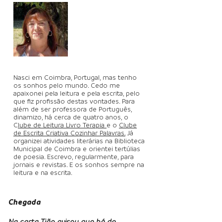
Nasci em Coimbra, Portugal, mas tenho
os sonhos pelo mundo. Cedo me
apaixonei pela leitura e pela escrita, pelo
que ﬁz proﬁssão destas vontades. Para
além de ser professora de Português,
dinamizo, há cerca de quatro anos, o
C
lube de Leitura Livro Terapia
e o
Clube
de Escrita Criativa Cozinhar Palavras.
Já
organizei atividades literárias na Biblioteca
Municipal de Coimbra e orientei tertúlias
de poesia. Escrevo, regularmente, para
jornais e revistas. E os sonhos sempre na
leitura e na escrita.
Chegada
Na carta Tião avisou que há de