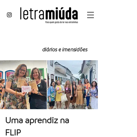
cata
vento
diários e imensidões
Uma aprendiz na
FLIP