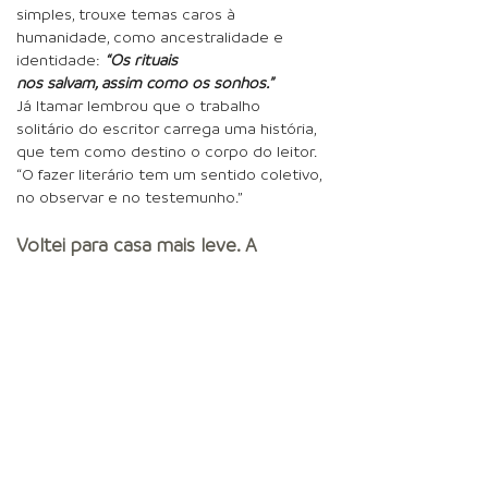
simples, trouxe temas caros à
humanidade, como ancestralidade e
identidade:
“Os rituais
nos salvam, assim como os sonhos.”
Já Itamar lembrou que o trabalho
solitário do escritor carrega uma história,
que tem como destino o corpo do leitor.
“O fazer literário tem um sentido coletivo,
no observar e no testemunho.”
Voltei para casa mais leve. A
literatura tem esse poder de
preencher e de fazer flutuar.
Leila Fernanda
Arruda