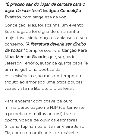
“É preciso sair do lugar da certeza para o
lugar da incerteza”,
instigou Conceição
Evaristo
, com singeleza na voz.
Conceição, aliás, foi, sozinha, um evento.
Sua chegada foi digna de uma rainha
majestosa. Ainda ouço os aplausos e seu
conselho:
“A literatura deveria ser direito
de todos.”
Comprei seu livro
Canção Para
Ninar Menino Grande
, que, segundo
Jeferson Tenório, autor da quarta capa, “é
um mergulho na poética da
escrevivência e, ao mesmo tempo, um
tributo ao amor sob uma ótica poucas
vezes vista na literatura brasileira”.
Para encerrar com chave de ouro
minha participação na FLIP (certamente
a primeira de muitas outras!) t
ive a
oportunidade de ouvir os escritores
Glicéria Tupinambá e Itamar Vieira Júnior.
Ela, com uma oralidade irretocável e