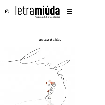
com
partilhand
leituras & afetos
o