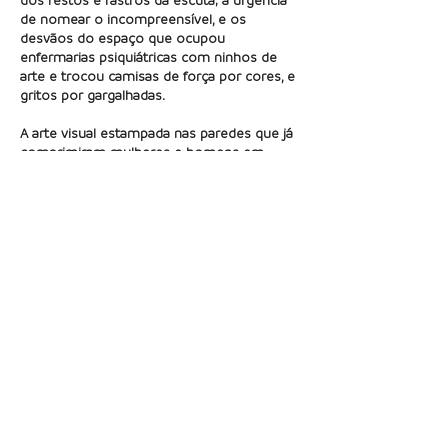
de nomear o incompreensível, e os
desvãos do espaço que ocupou
enfermarias psiquiátricas com ninhos de
arte e trocou camisas de força por cores, e
gritos por gargalhadas.
A arte visual estampada nas paredes que já
comprimiram mulheres e homens em
internação psiquiátrica ilustra estas páginas,
como um lembrete de Nise: “Vivam a
imaginação, pois ela é a realidade mais
profunda.” Amanda Olbel, Esther Morgana de
Araújo, Georgia Chagas e Nai Rezende são
artistas que passaram pelo Espaço
Travessia, o Núcleo de Cultura, Ciência e
Saúde do Instituto Municipal Nise da Silveira,
e nossa Loucura crua cura não poderia ser
melhor ilustrada.
Sua benção, D. Ivone. Sua benção, Mestra
Nise. A arte dessa Letra Miúda tá na rua.
Saúde!