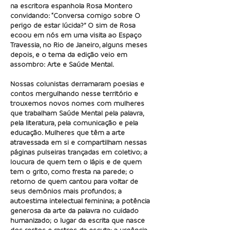
na escritora espanhola Rosa Montero
convidando: “Conversa comigo sobre O
perigo de estar lúcida?” O sim de Rosa
ecoou em nós em uma visita ao Espaço
Travessia, no Rio de Janeiro, alguns meses
depois, e o tema da edição veio em
assombro: Arte e Saúde Mental.
Nossas colunistas derramaram poesias e
contos mergulhando nesse território e
trouxemos novos nomes com mulheres
que trabalham Saúde Mental pela palavra,
pela literatura, pela comunicação e pela
educação. Mulheres que têm a arte
atravessada em si e compartilham nessas
páginas pulseiras trançadas em coletivo; a
loucura de quem tem o lápis e de quem
tem o grito, como fresta na parede; o
retorno de quem cantou para voltar de
seus demônios mais profundos; a
autoestima intelectual feminina; a potência
generosa da arte da palavra no cuidado
humanizado; o lugar da escrita que nasce
dos restos e rastros da escuta; a urgência