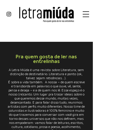
Pra quem gosta de ler nas
entrelinhas
A Letra Miúda é uma revista sobre Literatura, sem
distinção de destinatário. Literatura e ponto (ok,
talvez sejam reticências...).
É sobre a vida também. A nossa – de quem escreve
e transborda em palavras o que ouve, vê, sente,
pensa e deseja –
e a de quem nos lê. Esse espaço é o
nosso (re)canto. Um lugar pra trocar ideias sobre o
que queremos desse mundo, muitas vezes,
desencantado.
E para falar disso tudo, reunimos
artistas com perfis muito diferentes. Nosso time de
colunistas e ilustradoras é 100% feminino e muito
do que trazemos para conversar com você gira em
torno desses universos que não nos definem, mas
nos empoderam: vamos falar de leituras, escritos,
cultura, cotidiano, prosa e poesia, acolhimento,