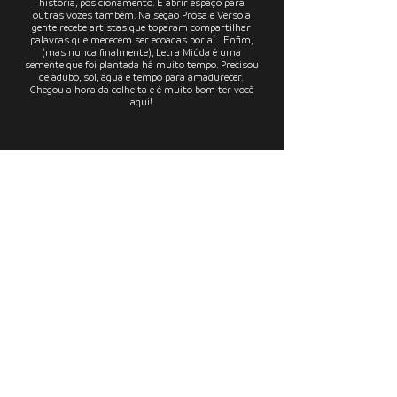
história, posicionamento. E abrir espaço para
outras vozes também. Na seção Prosa e Verso a
gente recebe artistas que toparam compartilhar
palavras que merecem ser ecoadas por aí. Enfim,
(mas nunca finalmente), Letra Miúda é uma
semente que foi plantada há muito tempo. Precisou
de adubo, sol, água e tempo para amadurecer.
Chegou a hora da colheita e é muito bom ter você
aqui!