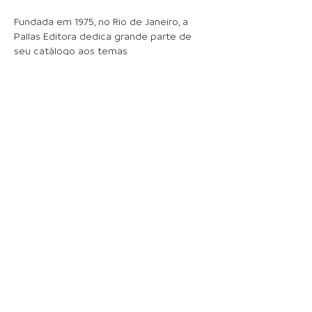
Fundada em 1975, no Rio de Janeiro, a
Pallas Editora dedica grande parte de
seu catálogo aos temas
afrodescendentes e busca recuperar e
registrar tradições religiosas, linguísticas
e filosóficas dos vários povos africanos
continuamente trazidos para o Brasil
durante o regime escravista. A editora
vem também consolidando seu catálogo
de literatura infantil e juvenil, com títulos
em que histórias africanas e afro-
brasileiras são contadas e nos quais
personagens negros ocupam o lugar de
protagonistas.
“Em um país mestiço, como o nosso, isso
é urgente e necessário. É importante
dizer do nosso cuidado em apresentar
ao público leitor livros de qualidade, com
projetos modernos e bem acabados,