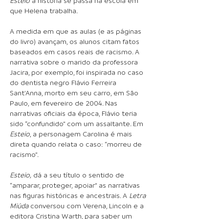
Esteio
a história se passa na escola em
que Helena trabalha.
A medida em que as aulas (e as páginas
do livro) avançam, os alunos citam fatos
baseados em casos reais de racismo. A
narrativa sobre o marido da professora
Jacira, por exemplo, foi inspirada no caso
do dentista negro Flávio Ferreira
Sant'Anna, morto em seu carro, em São
Paulo, em fevereiro de 2004. Nas
narrativas oficiais da época, Flávio teria
sido “confundido” com um assaltante. Em
Esteio
, a personagem Carolina é mais
direta quando relata o caso: “morreu de
racismo”.
Esteio,
dá a seu título o sentido de
“amparar, proteger, apoiar” as narrativas
nas figuras históricas e ancestrais. A
Letra
Miúda
conversou com Verena, Lincoln e a
editora Cristina Warth, para saber um