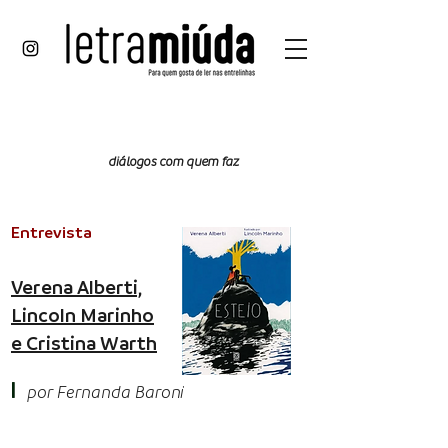
papo
reto
diálogos com quem faz
Entrevista
Verena Alberti,
Lincoln Marinho
e Cristina Warth
I
por Fe
rnanda Baro
ni