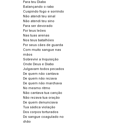
Para teu Diabo
Balançando o rabo
Cuspindo fogo e sorrindo
Não atendi teu sinal
Não atendi teu sino
Para ser devorado
Por teus leões
Nas tuas arenas
Nos teus batalhões
Por seus cães de guarda
Com muito sangue nas
mãos
Sobrevivi a Inquisição
Onde Deus e Diabo
Julgavam todos pecados
De quem não cantava
De quem não rezava
De quem não marchava
No mesmo ritmo
Não cantava tua canção
Não rezava tua oração
De quem denunciava
Tua sádica violação
Dos corpos torturados
Do sangue coagulado no
chão