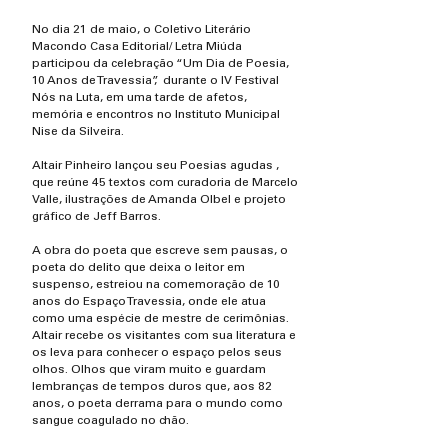
No dia 21 de maio, o Coletivo Literário
Macondo Casa Editorial/ Letra Miúda
participou da celebração “Um Dia de Poesia,
10 Anos de Travessia”, durante o IV Festival
Nós na Luta, em uma tarde de afetos,
memória e encontros no Instituto Municipal
Nise da Silveira.
Altair Pinheiro lançou seu Poesias agudas ,
que reúne 45 textos com curadoria de Marcelo
Valle, ilustrações de Amanda Olbel e projeto
gráfico de Jeff Barros.
A obra do poeta que escreve sem pausas, o
poeta do delito que deixa o leitor em
suspenso, estreiou na comemoração de 10
anos do Espaço Travessia, onde ele atua
como uma espécie de mestre de cerimônias.
Altair recebe os visitantes com sua literatura e
os leva para conhecer o espaço pelos seus
olhos. Olhos que viram muito e guardam
lembranças de tempos duros que, aos 82
anos, o poeta derrama para o mundo como
sangue coagulado no chão.