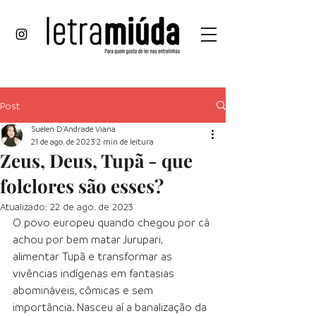
Post
Suelen D'Andrade Viana
21 de ago. de 2023
2 min de leitura
Zeus, Deus, Tupã - que
folclores são esses?
Atualizado:
22 de ago. de 2023
O povo europeu quando chegou por cá 
achou por bem matar Jurupari, 
alimentar Tupã e transformar as 
vivências indígenas em fantasias 
abomináveis, cômicas e sem 
importância. Nasceu aí a banalização da 