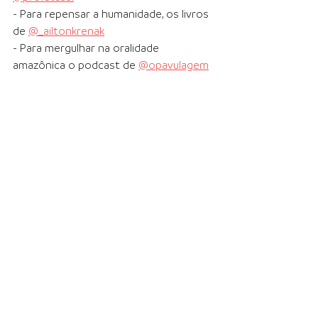
- Para repensar a humanidade, os livros 
de 
@_ailtonkrenak
- Para mergulhar na oralidade 
amazônica o podcast de 
@opavulagem
- Para uma coletânea de conversas 
sobre folclore 
@folclorebr
- O livro Pequenas Guerreiras de 
@yaguareyama_escritor
 e 
@borges_taisa
 para se deliciar.
literatura
literaturainfantil
cultura
Folclore
indígena
Suelen D'Andrade Viana
oralidade
literaturaoral
povosindigenas
amazônia
letramiuda
Ver tudo
Posts recentes